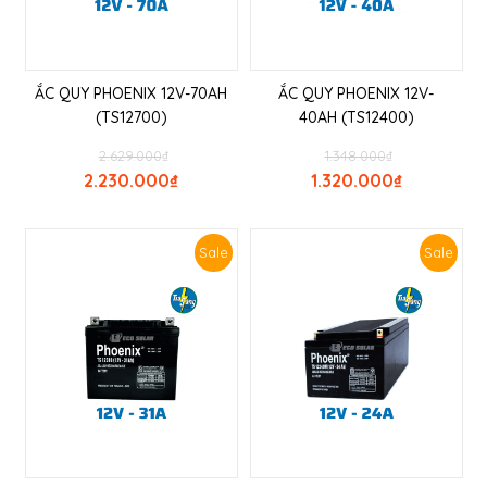
ẮC QUY PHOENIX 12V-70AH
ẮC QUY PHOENIX 12V-
(TS12700)
40AH (TS12400)
2.629.000
₫
1.348.000
₫
2.230.000
₫
1.320.000
₫
Sale
Sale