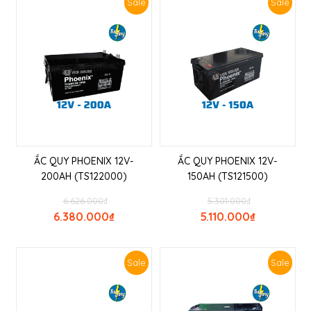
Sale
Sale
ẮC QUY PHOENIX 12V-
ẮC QUY PHOENIX 12V-
200AH (TS122000)
150AH (TS121500)
6.626.000
₫
5.301.000
₫
6.380.000
₫
5.110.000
₫
Sale
Sale