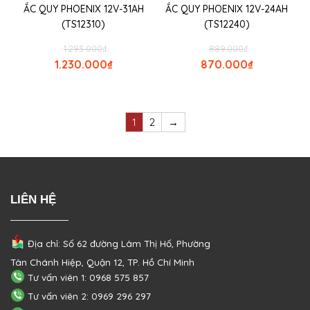
ẮC QUY PHOENIX 12V-31AH
ẮC QUY PHOENIX 12V-24AH
(TS12310)
(TS12240)
1.293.000
₫
889.000
₫
1.230.000
₫
870.000
₫
1
2
→
LIÊN HỆ
Địa chỉ: Số 62 đường Lâm Thị Hố, Phường
Tân Chánh Hiệp, Quận 12, TP. Hồ Chí Minh
Tư vấn viên 1: 0968 575 857
Tư vấn viên 2: 0969 296 297