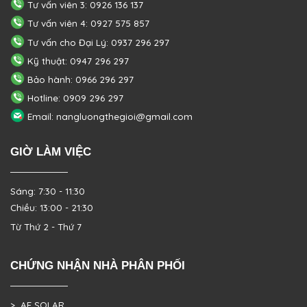
Tư vấn viên 3: 0926 136 137
Tư vấn viên 4: 0927 575 857
Tư vấn cho Đại Lý: 0937 296 297
Kỹ thuật: 0947 296 297
Bảo hành: 0966 296 297
Hotline: 0909 296 297
Email: nangluongthegioi@gmail.com
GIỜ LÀM VIỆC
Sáng: 7:30 - 11:30
Chiều: 13:00 - 21:30
Từ Thứ 2 - Thứ 7
CHỨNG NHẬN NHÀ PHÂN PHỐI
> AE SOLAR