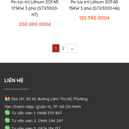
Pin lưu trữ Lithium SOFAR
Pin lưu trữ Lithium SOFAR
17.5KW 3 pha (GTX3000-
15KW 3 pha (GTX3000-H6)
H7)
120.390.000
₫
200.690.000
₫
1
2
→
LIÊN HỆ
Địa chỉ: Số 62 đường Lâm Thị Hố, Phường
Tân Chánh Hiệp, Quận 12, TP. Hồ Chí Minh
Tư vấn viên 1: 0968 575 857
Tư vấn viên 2: 0969 296 297
Tư vấn viên 3: 0926 136 137