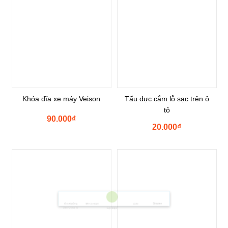
Khóa đĩa xe máy Veison
Tẩu đực cắm lỗ sạc trên ô
tô
90.000
₫
20.000
₫
Shopee
Tìm Đường
Messenger
Zalo
Đến Công Ty
Gọi điện